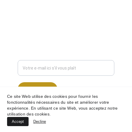
CONTACT
public@unique3d.fr
(+33)7.89.82.66.77
INNOVATION ET MISE À JOUR IMPORTANT
Entrez votre adresse e-mail
S'inscrire
Ce site Web utilise des cookies pour fournir les
fonctionnalités nécessaires du site et améliorer votre
expérience. En utilisant ce site Web, vous acceptez notre
utilisation des cookies.
© 2026. Tous droits réservés.
Accept
Decline