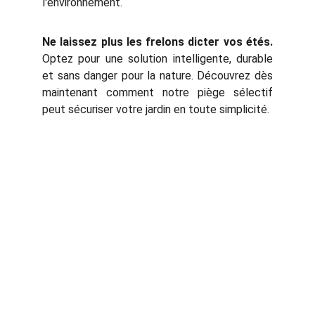
l'environnement.
Ne laissez plus les frelons dicter vos étés.
Optez pour une solution intelligente, durable
et sans danger pour la nature. Découvrez dès
maintenant comment notre piège sélectif
peut sécuriser votre jardin en toute simplicité.
PERSONNALISATION 3D
unique3D.fr
 : Le site de présentation.
PC
.
unique
3d.fr
 : PC sur-mesure incroyable.
3D
.
unique
3d.fr
 : L'impression 3D sur-mesure.
frelon
.unique
3d.fr
 : Les pièges à frelon 
asiatique.
INFORMATIONS