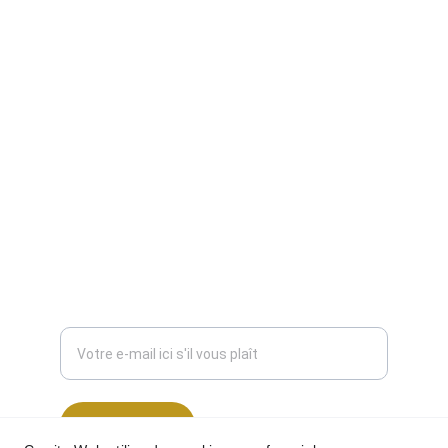
Mentions légales
Conditions Générales
 (CGV)
CONTACT
public@unique3d.fr
(+33)7.89.82.66.77
INNOVATION ET MISE À JOUR IMPORTANT
Entrez votre adresse e-mail
S'inscrire