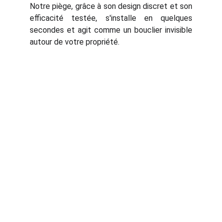
Notre piège, grâce à son design discret et son
efficacité testée, s'installe en quelques
secondes et agit comme un bouclier invisible
autour de votre propriété.
PERSONNALISATION 3D
unique3D.fr
 : Le site de présentation.
PC
.
unique
3d.fr
 : PC sur-mesure incroyable.
3D
.
unique
3d.fr
 : L'impression 3D sur-mesure.
frelon
.unique
3d.fr
 : Les pièges à frelon 
asiatique.
INFORMATIONS
Mentions légales
Conditions Générales
 (CGV)